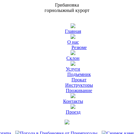
Г
р
и
б
а
н
о
в
к
а
горнолыжный курорт
Главная
О нас
Резюме
Склон
Услуги
Подъемник
Прокат
Инструкторы
Проживание
Контакты
Проезд