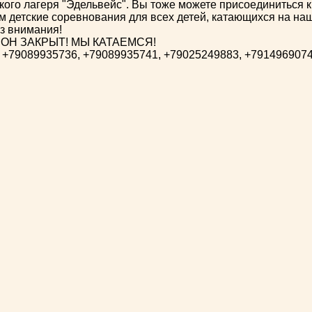
кого лагеря "Эдельвейс". Вы тоже можете присоединиться к
 детские соревнования для всех детей, катающихся на на
ез внимания!
ЗОН ЗАКРЫТ! МЫ КАТАЕМСЯ!
: +79089935736, +79089935741, +79025249883, +791496907