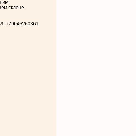
ним.
шем склоне.
49, +79046260361