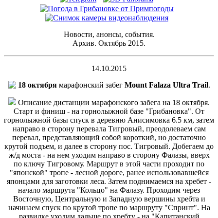
Новости, анонсы, события.
Архив. Октябрь 2015.
14.10.2015
18 октября
марафонский забег
Mount Falaza Ultra Trail
.
Описание дистанции марафонского забега на 18 октября.
Старт и финиш - на горнолыжной базе "Грибановка". От
горнолыжной базы спуск в деревню Анисимовка 6.5 км, затем
направо в сторону перевала Тигровый, преодолеваем сам
перевал, представляющий собой короткий, но достаточно
крутой подъем, и далее в сторону пос. Тигровый. Добегаем до
ж/д моста - на нем уходим направо в сторону Фалазы, вверх
по ключу Тигровому. Маршрут в этой части проходит по
"японской" тропе - лесной дороге, ранее использовавшейся
японцами для заготовки леса. Затем поднимаемся на хребет -
начало маршрута "Кольцо" на Фалазу. Проходим через
Восточную, Центральную и Западную вершины хребта и
начинаем спуск по крутой тропе по маршруту "Спринт". На
развилке уходим дальше по хребту - на "Капитанский