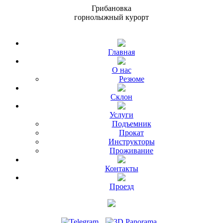
Г
р
и
б
а
н
о
в
к
а
горнолыжный курорт
Главная
О нас
Резюме
Склон
Услуги
Подъемник
Прокат
Инструкторы
Проживание
Контакты
Проезд